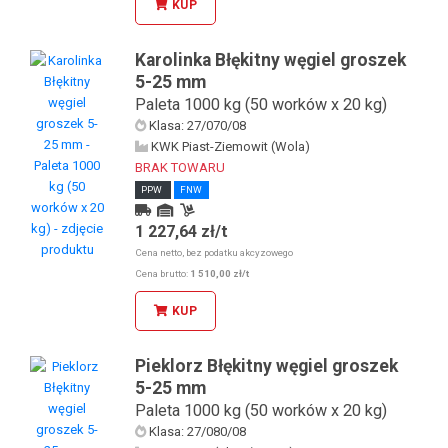
KUP
Karolinka Błękitny węgiel groszek
5-25 mm
Paleta 1000 kg (50 worków x 20 kg)
Klasa: 27/070/08
KWK Piast-Ziemowit (Wola)
BRAK TOWARU
PPW
FNW
1 227,64 zł/t
Kurier
Odbiór osobisty u KDW
Cena netto, bez podatku akcyzowego
Odbiór osobisty w sklepie stacjonarnym
Cena brutto:
1 510,00 zł/t
KUP
Pieklorz Błękitny węgiel groszek
5-25 mm
Paleta 1000 kg (50 worków x 20 kg)
Klasa: 27/080/08