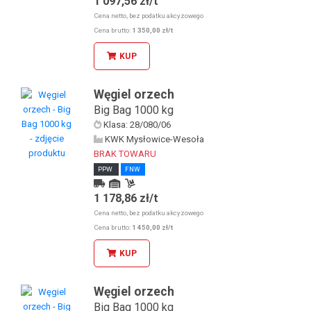
1 097,56 zł/t
Odbiór osobisty u KDW
Odbiór osobisty w sklepie stacjonarnym
Cena netto, bez podatku akcyzowego
Cena brutto:
1 350,00 zł/t
KUP
Węgiel orzech
Big Bag 1000 kg
Klasa: 28/080/06
KWK Mysłowice-Wesoła
BRAK TOWARU
PPW
FNW
1 178,86 zł/t
Kurier
Odbiór osobisty u KDW
Cena netto, bez podatku akcyzowego
Odbiór osobisty w sklepie stacjonarnym
Cena brutto:
1 450,00 zł/t
KUP
Węgiel orzech
Big Bag 1000 kg