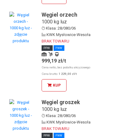
Węgiel orzech
1000 kg luz
Klasa: 28/080/06
KWK Mysłowice-Wesoła
BRAK TOWARU
PPW
FNW
999,19 zł/t
Odbiór osobisty u KDW
Odbiór osobisty w sklepie stacjonarnym
Cena netto, bez podatku akcyzowego
Kolej
Cena brutto:
1 229,00 zł/t
KUP
Węgiel groszek
1000 kg luz
Klasa: 28/080/06
KWK Mysłowice-Wesoła
BRAK TOWARU
PPW
FNW