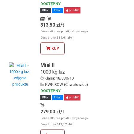
DOSTĘPNY
PPW
FNW
⪖1 MW
313,50 zł/t
Odbiór osobisty u KDW
Odbiór osobisty w sklepie stacjonarnym
Cena netto, bez podatku akcyzowego
Cena brutto:
385,61 zł/t
KUP
Miał II
1000 kg luz
Klasa: 18/330/10
KWK ROW (Chwałowice)
DOSTĘPNY
PPW
FNW
⪖1 MW
279,00 zł/t
Odbiór osobisty w sklepie stacjonarnym
Cena netto, bez podatku akcyzowego
Cena brutto:
343,17 zł/t