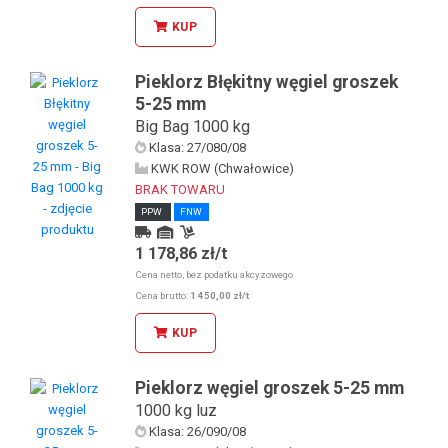
KUP
Pieklorz Błękitny węgiel groszek
5-25 mm
Big Bag 1000 kg
Klasa: 27/080/08
KWK ROW (Chwałowice)
BRAK TOWARU
PPW
FNW
1 178,86 zł/t
Kurier
Odbiór osobisty u KDW
Cena netto, bez podatku akcyzowego
Odbiór osobisty w sklepie stacjonarnym
Cena brutto:
1 450,00 zł/t
KUP
Pieklorz węgiel groszek 5-25 mm
1000 kg luz
Klasa: 26/090/08