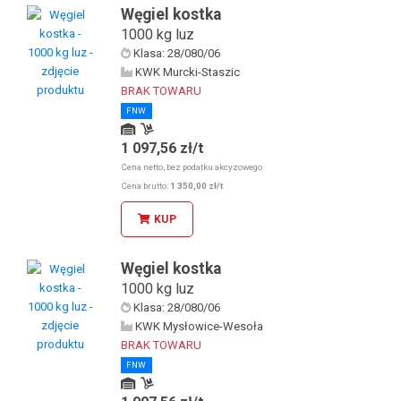
Węgiel kostka
1000 kg luz
Klasa: 28/080/06
KWK Murcki-Staszic
BRAK TOWARU
FNW
1 097,56 zł/t
Odbiór osobisty u KDW
Odbiór osobisty w sklepie stacjonarnym
Cena netto, bez podatku akcyzowego
Cena brutto:
1 350,00 zł/t
KUP
Węgiel kostka
1000 kg luz
Klasa: 28/080/06
KWK Mysłowice-Wesoła
BRAK TOWARU
FNW