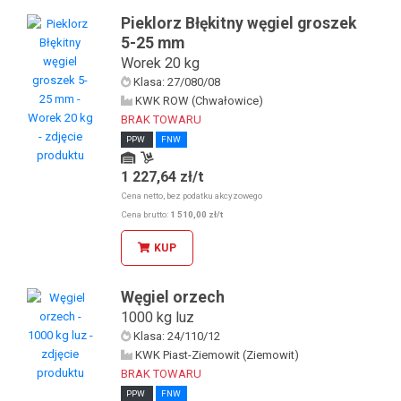
Pieklorz Błękitny węgiel groszek
5-25 mm
Worek 20 kg
Klasa: 27/080/08
KWK ROW (Chwałowice)
BRAK TOWARU
PPW
FNW
1 227,64 zł/t
Odbiór osobisty u KDW
Odbiór osobisty w sklepie stacjonarnym
Cena netto, bez podatku akcyzowego
Cena brutto:
1 510,00 zł/t
KUP
Węgiel orzech
1000 kg luz
Klasa: 24/110/12
KWK Piast-Ziemowit (Ziemowit)
BRAK TOWARU
PPW
FNW