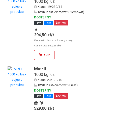
1000 kg luz
Klasa: 19/230/14
KWK Piast-Ziemowit (Ziemowit)
DOSTĘPNY
PPW
FNW
⪖1 MW
294,50 zł/t
Odbiór osobisty w sklepie stacjonarnym
Cena netto, bez podatku akcyzowego
Cena brutto:
362,24 zł/t
KUP
Miał II
1000 kg luz
Klasa: 23/120/10
KWK Piast-Ziemowit (Piast)
DOSTĘPNY
PPW
FNW
⪖1 MW
529,00 zł/t
Odbiór osobisty u KDW