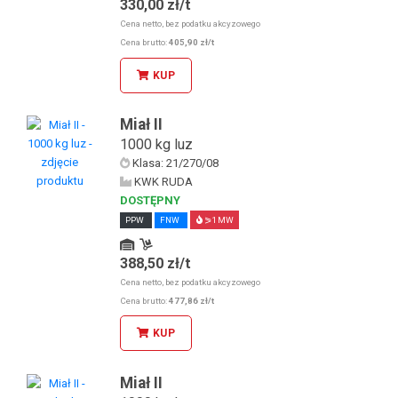
330,00 zł/t
Odbiór osobisty u KDW
Odbiór osobisty w sklepie stacjonarnym
Cena netto, bez podatku akcyzowego
Kolej
Cena brutto:
405,90 zł/t
KUP
Miał II
1000 kg luz
Klasa: 21/270/08
KWK RUDA
DOSTĘPNY
PPW
FNW
⪖1 MW
388,50 zł/t
Odbiór osobisty u KDW
Odbiór osobisty w sklepie stacjonarnym
Cena netto, bez podatku akcyzowego
Cena brutto:
477,86 zł/t
KUP
Miał II