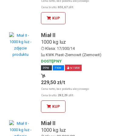
Odbiór osobisty w sklepie stacjonarnym
Cena netto, bez podatku akcyzowego
Cena brutto:
650,67 zł/t
KUP
Miał II
1000 kg luz
Klasa: 17/300/14
KWK Piast-Ziemowit (Ziemowit)
DOSTĘPNY
PPW
FNW
⪖1 MW
229,50 zł/t
Odbiór osobisty w sklepie stacjonarnym
Cena netto, bez podatku akcyzowego
Cena brutto:
282,29 zł/t
KUP
Miał II
1000 kg luz