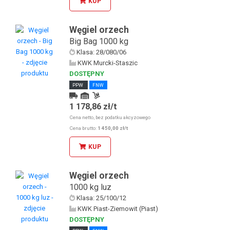
KUP
Węgiel orzech
Big Bag 1000 kg
Klasa: 28/080/06
KWK Murcki-Staszic
DOSTĘPNY
PPW
FNW
1 178,86 zł/t
Kurier
Odbiór osobisty u KDW
Cena netto, bez podatku akcyzowego
Odbiór osobisty w sklepie stacjonarnym
Cena brutto:
1 450,00 zł/t
KUP
Węgiel orzech
1000 kg luz
Klasa: 25/100/12
KWK Piast-Ziemowit (Piast)
DOSTĘPNY