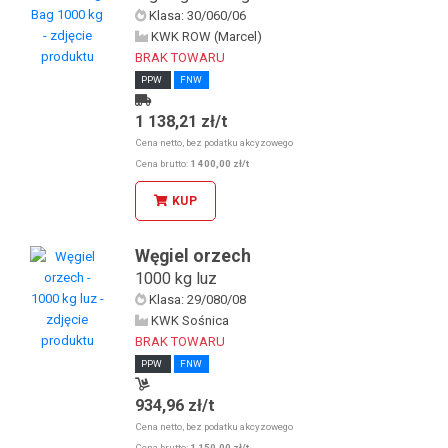
Klasa: 30/060/06
KWK ROW (Marcel)
BRAK TOWARU
PPW
FNW
1 138,21 zł/t
Kurier
Cena netto, bez podatku akcyzowego
Cena brutto:
1 400,00 zł/t
KUP
Węgiel orzech
1000 kg luz
Klasa: 29/080/08
KWK Sośnica
BRAK TOWARU
PPW
FNW
934,96 zł/t
Odbiór osobisty w sklepie stacjonarnym
Cena netto, bez podatku akcyzowego
Cena brutto:
1 150,00 zł/t