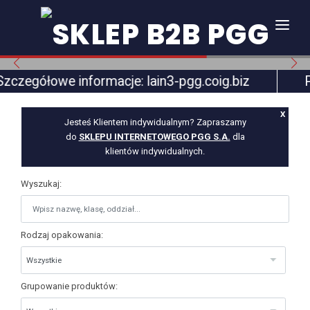
Przejdź do głównej treści
STRONA GŁÓWNA
informacje: lain3-pgg.coig.biz
Polska Grupa
AKTUALNOŚCI
Lista produktów
POMOC
X
Jesteś Klientem indywidualnym? Zapraszamy
do
SKLEPU INTERNETOWEGO PGG S.A.
dla
FANPAGE
klientów indywidualnych.
KDW
Wyszukaj:
LOGOWANIE
REJESTRACJA
Rodzaj opakowania:
KOSZYK
Grupowanie produktów: