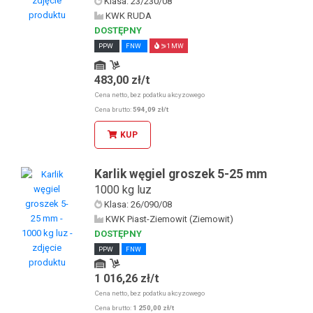
Klasa: 23/230/08
KWK RUDA
DOSTĘPNY
PPW
FNW
⪖1 MW
483,00 zł/t
Odbiór osobisty u KDW
Odbiór osobisty w sklepie stacjonarnym
Cena netto, bez podatku akcyzowego
Cena brutto:
594,09 zł/t
KUP
Karlik węgiel groszek 5-25 mm
1000 kg luz
Klasa: 26/090/08
KWK Piast-Ziemowit (Ziemowit)
DOSTĘPNY
PPW
FNW
1 016,26 zł/t
Odbiór osobisty u KDW
Odbiór osobisty w sklepie stacjonarnym
Cena netto, bez podatku akcyzowego
Cena brutto:
1 250,00 zł/t