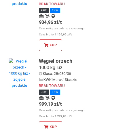
BRAK TOWARU
PPW
FNW
934,96 zł/t
Odbiór osobisty u KDW
Odbiór osobisty w sklepie stacjonarnym
Cena netto, bez podatku akcyzowego
Kolej
Cena brutto:
1 150,00 zł/t
KUP
Węgiel orzech
1000 kg luz
Klasa: 28/080/06
KWK Murcki-Staszic
BRAK TOWARU
PPW
FNW
999,19 zł/t
Odbiór osobisty u KDW
Odbiór osobisty w sklepie stacjonarnym
Cena netto, bez podatku akcyzowego
Kolej
Cena brutto:
1 229,00 zł/t
KUP