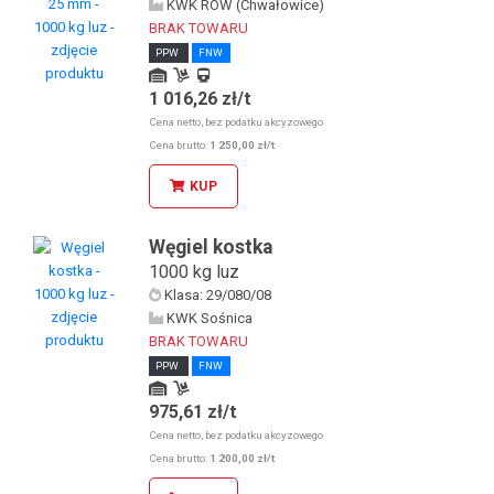
KWK ROW (Chwałowice)
BRAK TOWARU
PPW
FNW
1 016,26 zł/t
Odbiór osobisty u KDW
Odbiór osobisty w sklepie stacjonarnym
Cena netto, bez podatku akcyzowego
Kolej
Cena brutto:
1 250,00 zł/t
KUP
Węgiel kostka
1000 kg luz
Klasa: 29/080/08
KWK Sośnica
BRAK TOWARU
PPW
FNW
975,61 zł/t
Odbiór osobisty u KDW
Odbiór osobisty w sklepie stacjonarnym
Cena netto, bez podatku akcyzowego
Cena brutto:
1 200,00 zł/t