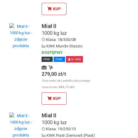
KUP
Miał II
1000 kg luz
Klasa: 18/300/08
KWK Murcki-Staszic
DOSTĘPNY
PPW
FNW
⪖1 MW
279,00 zł/t
Odbiór osobisty u KDW
Odbiór osobisty w sklepie stacjonarnym
Cena netto, bez podatku akcyzowego
Cena brutto:
343,17 zł/t
KUP
Miał II
1000 kg luz
Klasa: 19/250/10
KWK Piast-Ziemowit (Piast)