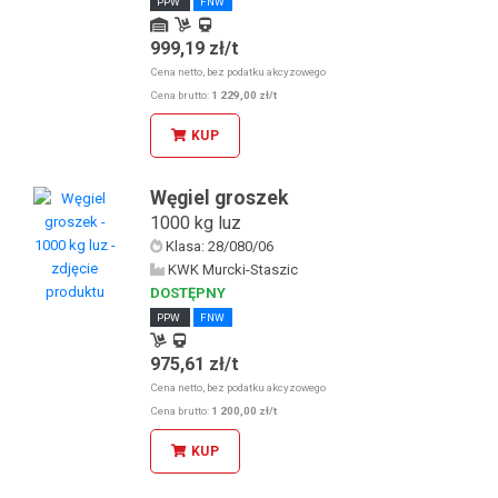
PPW
FNW
999,19 zł/t
Odbiór osobisty u KDW
Odbiór osobisty w sklepie stacjonarnym
Cena netto, bez podatku akcyzowego
Kolej
Cena brutto:
1 229,00 zł/t
KUP
Węgiel groszek
1000 kg luz
Klasa: 28/080/06
KWK Murcki-Staszic
DOSTĘPNY
PPW
FNW
975,61 zł/t
Odbiór osobisty w sklepie stacjonarnym
Kolej
Cena netto, bez podatku akcyzowego
Cena brutto:
1 200,00 zł/t
KUP