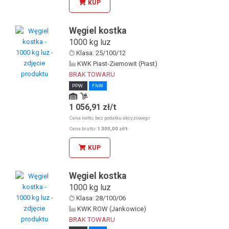
KUP
Węgiel kostka
1000 kg luz
Klasa: 25/100/12
KWK Piast-Ziemowit (Piast)
BRAK TOWARU
PPW
FNW
1 056,91 zł/t
Odbiór osobisty u KDW
Odbiór osobisty w sklepie stacjonarnym
Cena netto, bez podatku akcyzowego
Cena brutto:
1 300,00 zł/t
KUP
Węgiel kostka
1000 kg luz
Klasa: 28/100/06
KWK ROW (Jankowice)
BRAK TOWARU