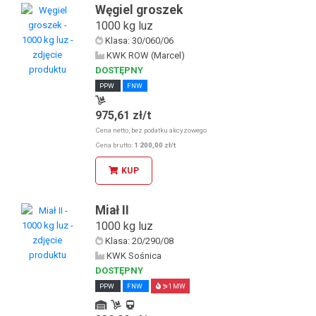
Węgiel groszek
1000 kg luz
Klasa: 30/060/06
KWK ROW (Marcel)
DOSTĘPNY
PPW
FNW
975,61 zł/t
Odbiór osobisty w sklepie stacjonarnym
Cena netto, bez podatku akcyzowego
Cena brutto:
1 200,00 zł/t
KUP
Miał II
1000 kg luz
Klasa: 20/290/08
KWK Sośnica
DOSTĘPNY
PPW
FNW
⪖1 MW