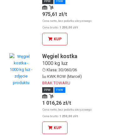
PPW
FNW
975,61 zł/t
Odbiór osobisty u KDW
Odbiór osobisty w sklepie stacjonarnym
Cena netto, bez podatku akcyzowego
Cena brutto:
1 200,00 zł/t
KUP
Węgiel kostka
1000 kg luz
Klasa: 30/060/06
KWK ROW (Marcel)
BRAK TOWARU
PPW
FNW
1 016,26 zł/t
Odbiór osobisty u KDW
Odbiór osobisty w sklepie stacjonarnym
Cena netto, bez podatku akcyzowego
Cena brutto:
1 250,00 zł/t
KUP