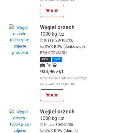
KUP
Węgiel orzech
1000 kg luz
Klasa: 28/100/06
KWK ROW (Jankowice)
BRAK TOWARU
PPW
FNW
934,96 zł/t
Odbiór osobisty u KDW
Odbiór osobisty w sklepie stacjonarnym
Cena netto, bez podatku akcyzowego
Kolej
Cena brutto:
1 150,00 zł/t
KUP
Węgiel orzech
1000 kg luz
Klasa: 30/060/06
KWK ROW (Marcel)