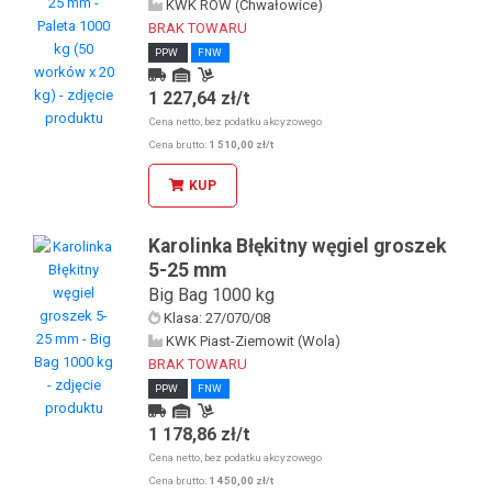
KWK ROW (Chwałowice)
BRAK TOWARU
PPW
FNW
1 227,64 zł/t
Kurier
Odbiór osobisty u KDW
Cena netto, bez podatku akcyzowego
Odbiór osobisty w sklepie stacjonarnym
Cena brutto:
1 510,00 zł/t
KUP
Karolinka Błękitny węgiel groszek
5-25 mm
Big Bag 1000 kg
Klasa: 27/070/08
KWK Piast-Ziemowit (Wola)
BRAK TOWARU
PPW
FNW
1 178,86 zł/t
Kurier
Odbiór osobisty u KDW
Cena netto, bez podatku akcyzowego
Odbiór osobisty w sklepie stacjonarnym
Cena brutto:
1 450,00 zł/t