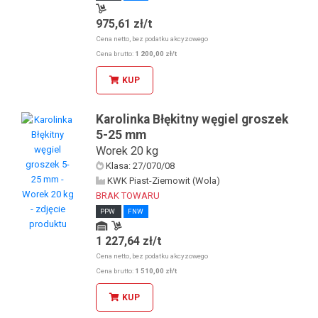
975,61 zł/t
Odbiór osobisty w sklepie stacjonarnym
Cena netto, bez podatku akcyzowego
Cena brutto:
1 200,00 zł/t
KUP
Karolinka Błękitny węgiel groszek
5-25 mm
Worek 20 kg
Klasa: 27/070/08
KWK Piast-Ziemowit (Wola)
BRAK TOWARU
PPW
FNW
1 227,64 zł/t
Odbiór osobisty u KDW
Odbiór osobisty w sklepie stacjonarnym
Cena netto, bez podatku akcyzowego
Cena brutto:
1 510,00 zł/t
KUP