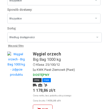
Sposób dostawy:
Sortuj:
Wyczyść filtry
Węgiel orzech
Big Bag 1000 kg
Klasa: 25/100/12
KWK Piast-Ziemowit (Piast)
DOSTĘPNY
PPW
FNW
1 178,86 zł/t
Kurier
Odbiór osobisty u KDW
Cena netto, bez podatku akcyzowego
Odbiór osobisty w sklepie stacjonarnym
Cena brutto:
1 450,00 zł/t