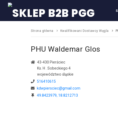
Przejdź do głównej treści
S
Strona główna
Kwalifikowani Dostawcy Węgla
P
PHU Waldemar Glos
43-430 Pierściec
Ks. H . Sobeckiego 4
województwo śląskie
516410615
kdwpiersciec
@
gmail.com
49.8423979, 18.8212713