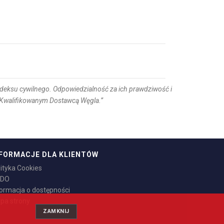
Kodeksu cywilnego. Odpowiedzialność za ich prawdziwość i
z Kwalifikowanym Dostawcą Węgla.”
FORMACJE DLA KLIENTÓW
lityka Cookies
DO
formacja o dostępności
pa strony
ZAMKNIJ