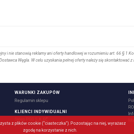
ny i nie stanowią reklamy ani oferty handlowej w rozumieniu art. 66 § 1 
Dostawca Węgla. W celu uzyskania pełnej oferty należy się skontaktować 
WARUNKI ZAKUPÓW
IN
0 do 20:00 w dni robocze oraz od 8:00 do 14:00 w soboty
Regulamin sklepu
Po
RO
KLIENCI INDYWIDUALNI
In
Sklep PGG S.A.
Ma
zysta z plików cookie ("ciasteczka"). Pozostając na niej, wyrażasz
zgodę na korzystanie z nich.