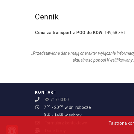
Cennik
Cena za transport z PGG do KDW:
149,68 zł/t
„Przedstawione dane mają charakter wyłącznie informacyj
aktualność ponosi Kwalifikowany 
KONTAKT
Godziny otwarcia infolinii: Od 7:0
32 717 00 00
00
00
7
- 20
w dni robocze
00
00
8
- 14
w soboty
Formularz kontaktowy
Ta strona kor
PRZEŁĄCZ TRYB DOSTĘPNOŚCI
Dane firmy