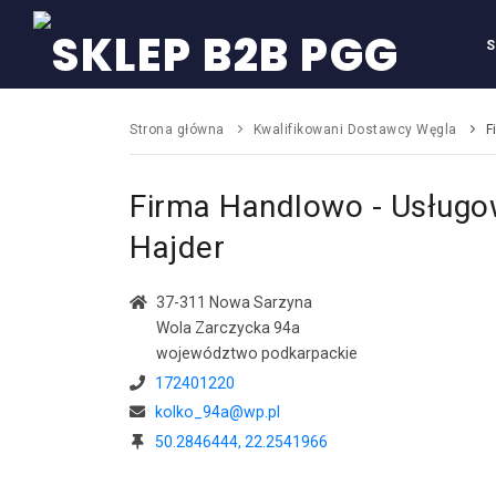
Przejdź do głównej treści
S
Strona główna
Kwalifikowani Dostawcy Węgla
F
Firma Handlowo - Usług
Hajder
37-311 Nowa Sarzyna
Wola Zarczycka 94a
województwo podkarpackie
172401220
kolko_94a
@
wp.pl
50.2846444, 22.2541966