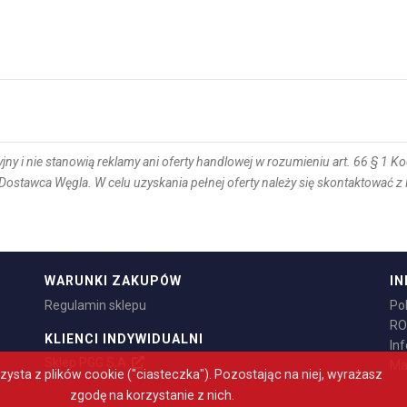
ny i nie stanowią reklamy ani oferty handlowej w rozumieniu art. 66 § 1 
Dostawca Węgla. W celu uzyskania pełnej oferty należy się skontaktować 
WARUNKI ZAKUPÓW
IN
0 do 20:00 w dni robocze oraz od 8:00 do 14:00 w soboty
Regulamin sklepu
Po
RO
KLIENCI INDYWIDUALNI
In
Sklep PGG S.A.
Ma
zysta z plików cookie ("ciasteczka"). Pozostając na niej, wyrażasz
zgodę na korzystanie z nich.