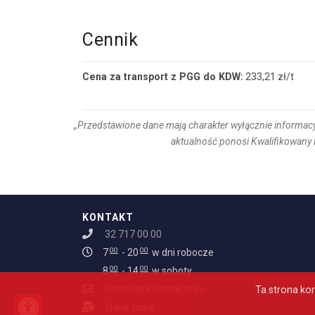
Cennik
Cena za transport z PGG do KDW:
233,21 zł/t
„Przedstawione dane mają charakter wyłącznie informacyj
aktualność ponosi Kwalifikowany 
KONTAKT
Godziny otwarcia infolinii: Od 7:0
32 717 00 00
00
00
7
- 20
w dni robocze
00
00
8
- 14
w soboty
Formularz kontaktowy
Ta strona kor
PRZEŁĄCZ TRYB DOSTĘPNOŚCI
Dane firmy