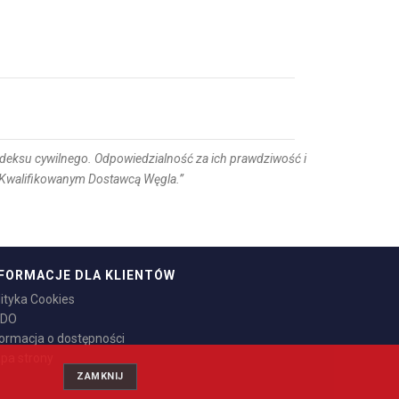
Kodeksu cywilnego. Odpowiedzialność za ich prawdziwość i
z Kwalifikowanym Dostawcą Węgla.”
FORMACJE DLA KLIENTÓW
lityka Cookies
DO
formacja o dostępności
pa strony
ZAMKNIJ